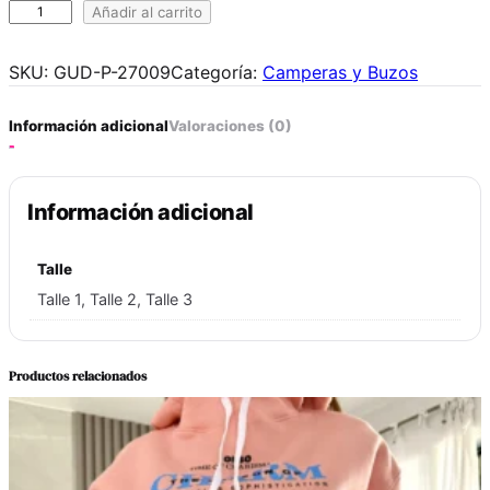
B
Añadir al carrito
u
z
SKU:
GUD-P-27009
Categoría:
Camperas y Buzos
o
c
Información adicional
Valoraciones (0)
u
e
l
Información adicional
l
o
Talle
a
l
Talle 1, Talle 2, Talle 3
t
o
Productos relacionados
Z
E
R
M
A