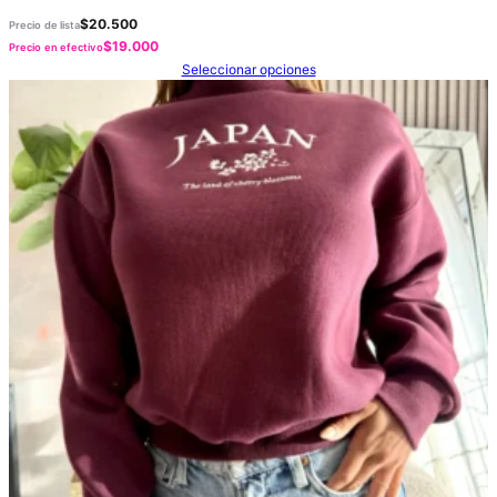
$
20.500
Precio de lista
$
19.000
Precio en efectivo
Seleccionar opciones