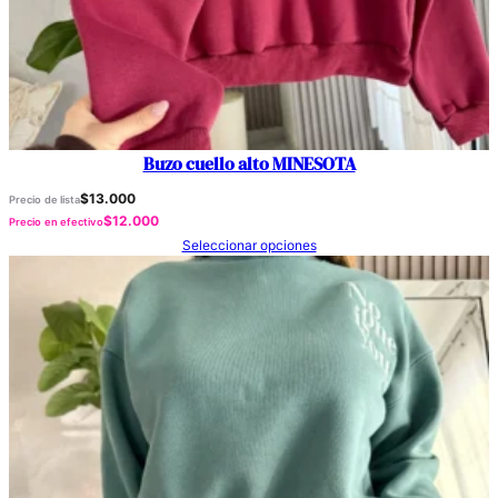
Buzo cuello alto MINESOTA
$
13.000
Precio de lista
$
12.000
Precio en efectivo
Seleccionar opciones