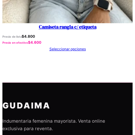
Camiseta rangla c/ etiqueta
$
4.800
Precio de lista
$
4.600
Precio en efectivo
Seleccionar opciones
GUDAIMA
Indumentaria femenina mayorista. Venta online
exclusiva para reventa.