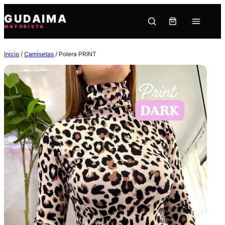
Saltar
GUDAIMA
al
MAYORISTA
contenido
Inicio
/
Camisetas
/ Polera PRINT