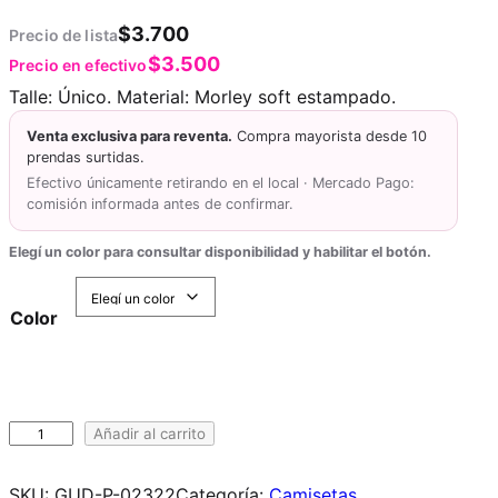
$
3.700
Precio de lista
$
3.500
Precio en efectivo
Talle: Único. Material: Morley soft estampado.
Venta exclusiva para reventa.
Compra mayorista desde 10
prendas surtidas.
Efectivo únicamente retirando en el local · Mercado Pago:
comisión informada antes de confirmar.
Elegí un color para consultar disponibilidad y habilitar el botón.
Color
P
Añadir al carrito
o
l
SKU:
GUD-P-02322
Categoría:
Camisetas