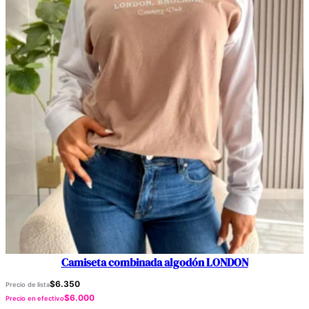
Camiseta combinada algodón LONDON
$
6.350
Precio de lista
$
6.000
Precio en efectivo