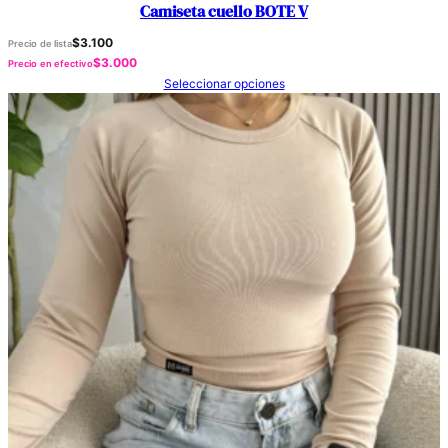
Camiseta cuello BOTE V
$
3.100
Precio de lista
$
3.000
Precio en efectivo
Seleccionar opciones