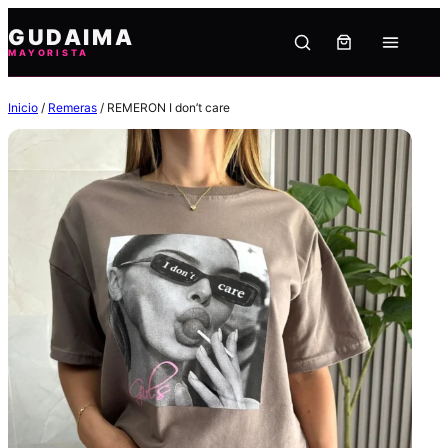
Saltar
GUDAIMA
al
MAYORISTA
contenido
Inicio
/
Remeras
/ REMERON I don’t care