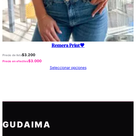
Remera Print🤎
$
3.200
Precio de lista
$
3.000
Precio en efectivo
Seleccionar opciones
GUDAIMA