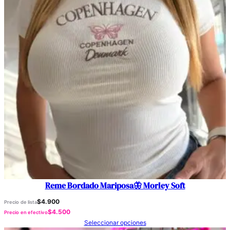
Reme Bordado Mariposa🦋 Morley Soft
$
4.900
Precio de lista
$
4.500
Precio en efectivo
Seleccionar opciones