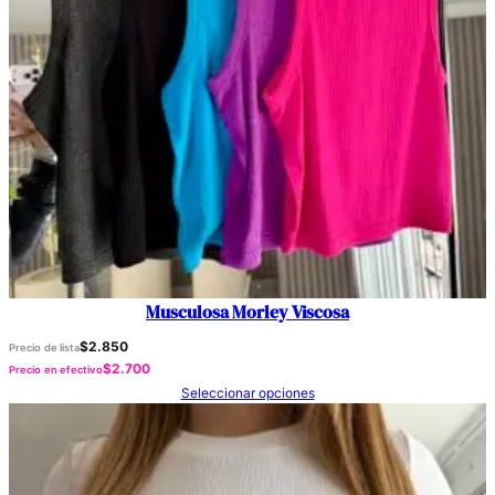
d
a
d
Musculosa Morley Viscosa
$
2.850
Precio de lista
$
2.700
Precio en efectivo
Seleccionar opciones