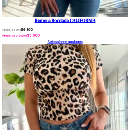
Remera Bordada CALIFORNIA
$
6.100
Precio de lista
$
5.500
Precio en efectivo
Seleccionar opciones