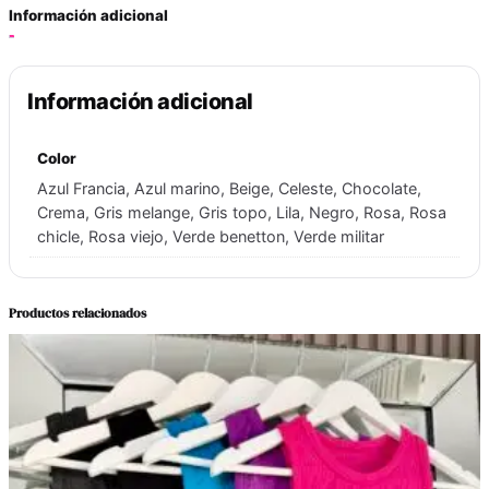
r
Información adicional
a
b
á
Información adicional
s
i
Color
c
a
Azul Francia, Azul marino, Beige, Celeste, Chocolate,
Crema, Gris melange, Gris topo, Lila, Negro, Rosa, Rosa
c
chicle, Rosa viejo, Verde benetton, Verde militar
a
n
t
Productos relacionados
i
d
a
d