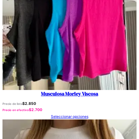
Musculosa Morley Viscosa
$
2.850
Precio de lista
$
2.700
Precio en efectivo
Seleccionar opciones