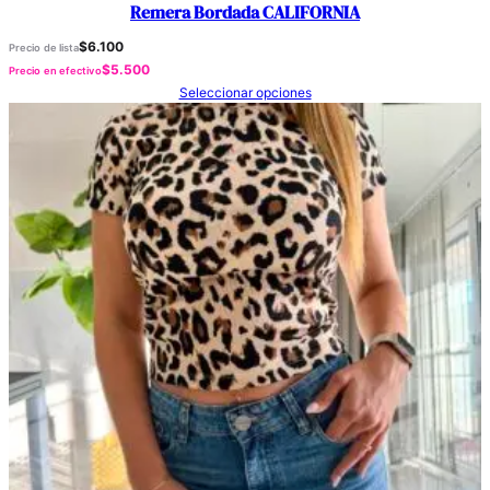
Remera Bordada CALIFORNIA
$
6.100
Precio de lista
$
5.500
Precio en efectivo
Seleccionar opciones