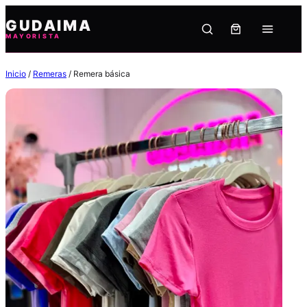
Saltar
GUDAIMA
al
MAYORISTA
contenido
Inicio
/
Remeras
/ Remera básica