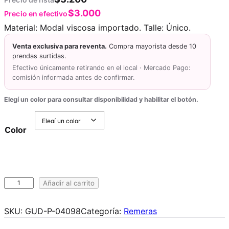
$
3.000
Precio en efectivo
Material: Modal viscosa importado. Talle: Único.
Venta exclusiva para reventa.
Compra mayorista desde 10
prendas surtidas.
Efectivo únicamente retirando en el local · Mercado Pago:
comisión informada antes de confirmar.
Elegí un color para consultar disponibilidad y habilitar el botón.
Color
R
Añadir al carrito
e
m
SKU:
GUD-P-04098
Categoría:
Remeras
e