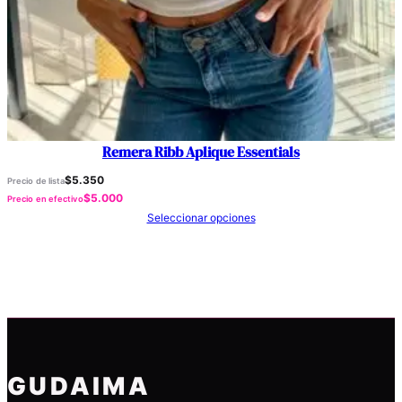
Remera Ribb Aplique Essentials
$
5.350
Precio de lista
$
5.000
Precio en efectivo
Seleccionar opciones
GUDAIMA